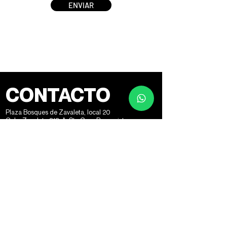
ENVIAR
CONTACTO
Plaza Bosques de Zavaleta, local 20
Calz. Zavaleta 313-A, Sta Cruz Buenavista,
72150 Puebla, Pue., México
HORARIOS:
lunes a jueves: 06:00 - 21:30
contacto@4evafit.mx
Viernes: 06:00 - 20:00
WhatsApp:
+52 22 22 400 400
Sábados: 07:30 - 12:30
Impressum
Políticas de privacidad
AGB
© 2023 4EVAFIT Hecho con
♥
por Xocolatl